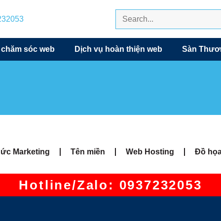
7232053
 chăm sóc web
Dịch vụ hoàn thiện web
Sàn Thươn
hức Marketing
Tên miền
Web Hosting
Đồ họ
Hotline/Zalo: 0937232053