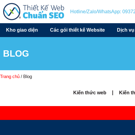
Hotline/Zalo/WhatsApp: 093
Kho giao diện
Các gói thiết kế Website
Dịch vụ
BLOG
Trang chủ
/ Blog
Kiến thức web
Kiến t