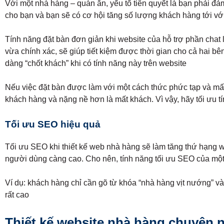
Với một nhà hàng – quán ăn, yếu tố tiên quyết là bạn phải đả
cho bạn và bạn sẽ có cơ hội tăng số lượng khách hàng tới vớ
Tính năng đặt bàn đơn giản khi website của hỗ trợ phần chat l
vừa chính xác, sẽ giúp tiết kiệm được thời gian cho cả hai b
dàng “chốt khách” khi có tính năng này trên website
Nếu việc đặt bàn được làm với một cách thức phức tạp và mất 
khách hàng và nặng nề hơn là mất khách. Vì vậy, hãy tối ưu t
Tối ưu SEO hiệu quả
Tối ưu SEO khi thiết kế web nhà hàng sẽ làm tăng thứ hạng web
người dùng càng cao. Cho nên, tính năng tối ưu SEO của một we
Ví dụ: khách hàng chỉ cần gõ từ khóa “nhà hàng vịt nướng” và
rất cao
Thiết kế website nhà hàng chuyên 