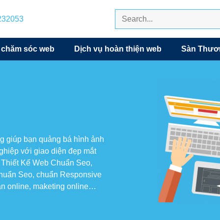
7232053
 chăm sóc web
Dịch vụ hoàn thiện web
Sàn Thươn
àng giúp bạn quảng bá hình ảnh
hiệp với giao diện đẹp mắt
ới Thiết Kế Web Chuẩn Seo,
 chuẩn Seo, chuẩn Responsive
oán online, maketing online…