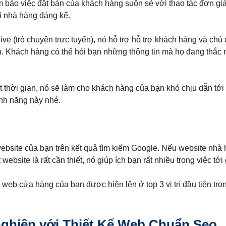
m bảo việc đặt bàn của khách hàng suôn sẻ với thao tác đơn giả
i nhà hàng đáng kể.
ive (trò chuyện trực tuyến), nó hỗ trợ hỗ trợ khách hàng và chủ
ên. Khách hàng có thể hỏi bạn những thông tin mà họ đang thắc 
thời gian, nó sẽ làm cho khách hàng của bạn khó chịu dẫn tới v
ính năng này nhé.
site của bạn trên kết quả tìm kiếm Google. Nếu website nhà hàng
bsite là rất cần thiết, nó giúp ích bạn rất nhiều trong việc tớ
 web cửa hàng của bạn được hiện lên ở top 3 vị trí đầu tiên tr
nghiệp với Thiết Kế Web Chuẩn Seo