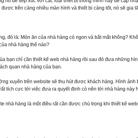
ồ để tiếp xúc với các loại thiết bị thông minh này để cập nhật t
ược trên càng nhiều màn hình và thiết bị càng tốt, nó sẽ gia tăn
ng, đó là: Món ăn của nhà hàng có ngon và bắt mắt không? Khô
của nhà hàng thế nào?
ủa bạn chỉ cần thiết kế web nhà hàng rồi sau đó đưa những hình
hách quan nhà hàng của bạn.
ường xuyên trên website sẽ thu hút được khách hàng. Hình ảnh
 rất tích cực tới việc đưa ra quyết định có nên tới nhà hàng nà
ite nhà hàng là một điều rất cần được chú trọng khi thiết kế web