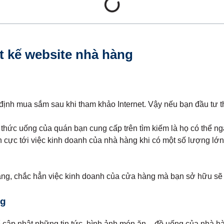
ết kế website nhà hàng
nh mua sắm sau khi tham khảo Internet. Vậy nếu bạn đầu tư thi
thức uống của quán bạn cung cấp trên tìm kiếm là họ có thể ng
cực tới việc kinh doanh của nhà hàng khi có một số lượng lớn n
hàng, chắc hẳn việc kinh doanh của cửa hàng mà bạn sở hữu sẽ
ng
ể cập nhật những tin tức, hình ảnh món ăn – đồ uống của nhà h