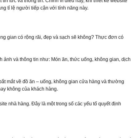
in tức và thông tin. Chính vì điều này, khi thiết kế website
g tỉ lệ người tiếp cận với tính năng này.
ng gian có rộng rãi, đẹp và sạch sẽ không? Thực đơn có
 ảnh và thông tin như: Món ăn, thức uống, không gian, dịch
 bắt mắt về đồ ăn – uống, không gian cửa hàng và thường
y hay không của khách hàng.
site nhà hàng. Đây là một trong số các yếu tố quyết định