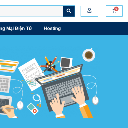
g Mại Điện Tử
Hosting