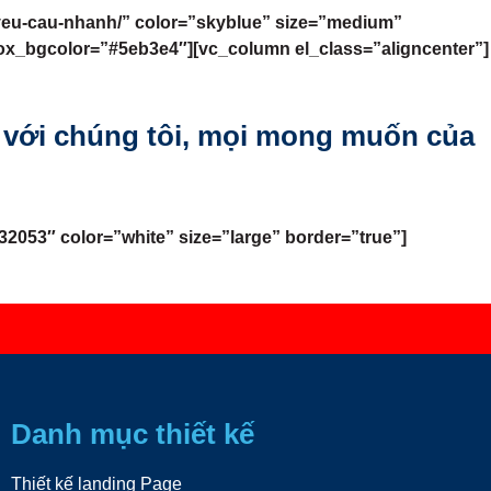
-yeu-cau-nhanh/” color=”skyblue” size=”medium”
lox_bgcolor=”#5eb3e4″][vc_column el_class=”aligncenter”]
ệ với chúng tôi, mọi mong muốn của
2053″ color=”white” size=”large” border=”true”]
Danh mục thiết kế
Thiết kế landing Page