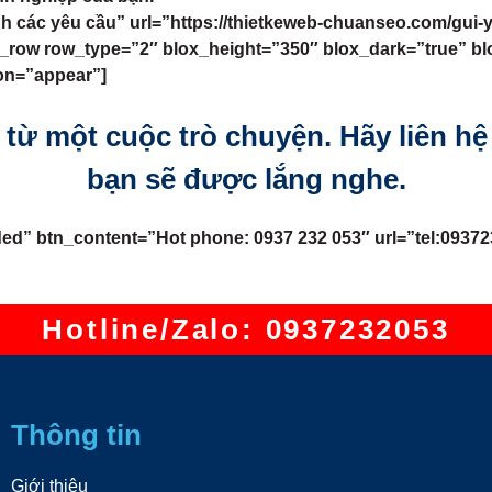
nh các yêu cầu” url=”https://thietkeweb-chuanseo.com/gui
vc_row row_type=”2″ blox_height=”350″ blox_dark=”true” b
ion=”appear”]
u từ một cuộc trò chuyện. Hãy liên h
bạn sẽ được lắng nghe.
ed” btn_content=”Hot phone: 0937 232 053″ url=”tel:093723
Hotline/Zalo: 0937232053
Thông tin
Giới thiệu