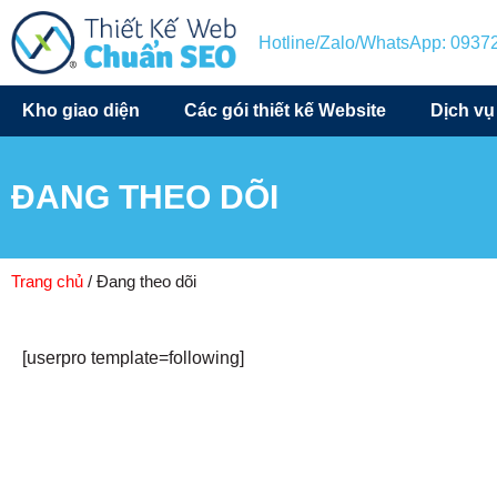
Hotline/Zalo/WhatsApp: 093
Kho giao diện
Các gói thiết kế Website
Dịch vụ
ĐANG THEO DÕI
Trang chủ
/ Đang theo dõi
[userpro template=following]