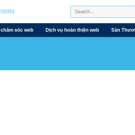
7232053
 chăm sóc web
Dịch vụ hoàn thiện web
Sàn Thươn