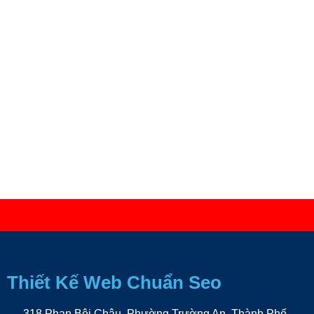
Thiết Kế Web Chuẩn Seo
318 Phan Bội Châu, Phường Trường An, Thành Phố