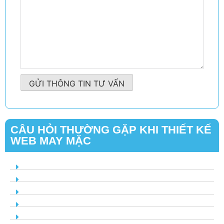
GỬI THÔNG TIN TƯ VẤN
CÂU HỎI THƯỜNG GẶP KHI THIẾT KẾ
WEB MAY MẶC