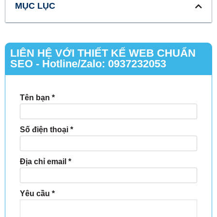
MỤC LỤC
LIÊN HỆ VỚI THIẾT KẾ WEB CHUẨN
SEO - Hotline/Zalo: 0937232053
Tên bạn
*
Số điện thoại
*
Địa chỉ email
*
Yêu cầu
*