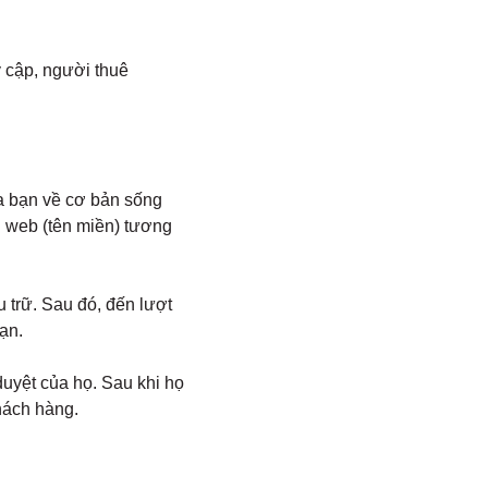
y cập, người thuê
ủa bạn về cơ bản sống
g web (tên miền) tương
 trữ. Sau đó, đến lượt
ạn.
uyệt của họ. Sau khi họ
khách hàng.