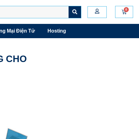
g Mại Điện Tử
Hosting
G CHO