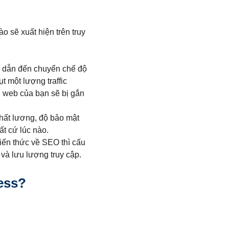
 sẽ xuất hiện trên truy
g dẫn đến chuyển chế độ
t một lượng traffic
g web của bạn sẽ bị gắn
hất lương, độ bảo mật
ất cứ lúc nào.
iến thức về SEO thì cấu
 và lưu lượng truy cập.
ess?