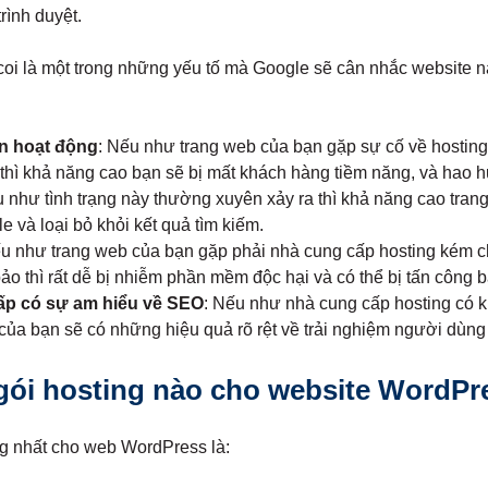
rình duyệt.
i là một trong những yếu tố mà Google sẽ cân nhắc website nào
n hoạt động
: Nếu như trang web của bạn gặp sự cố về hostin
 thì khả năng cao bạn sẽ bị mất khách hàng tiềm năng, và hao hụ
 như tình trạng này thường xuyên xảy ra thì khả năng cao tran
e và loại bỏ khỏi kết quả tìm kiếm.
ếu như trang web của bạn gặp phải nhà cung cấp hosting kém c
o thì rất dễ bị nhiễm phần mềm độc hại và có thể bị tấn công b
ấp có sự am hiểu về SEO
: Nếu như nhà cung cấp hosting có k
 của bạn sẽ có những hiệu quả rõ rệt về trải nghiệm người dùng
gói hosting nào cho website WordPr
ng nhất cho web WordPress là: