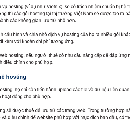
vụ hosting (ví dụ như Vietnix), sẽ có trách nhiệm chuẩn bị hệ t
g thì các gói hosting tại thị trường Việt Nam sẽ được tạo ra bằ
hành các không gian lưu trữ nhỏ hơn.
h cấu hình và chia nhỏ dịch vụ hosting của họ ra nhiều gói khá
 đi kèm với khoản chi phí tương ứng.
web hosting, nếu người thuê có nhu cầu nâng cấp để đáp ứng nh
h điều chỉnh cho phù hợp.
uê hosting
ting, họ chỉ cần tiến hành upload các file và dữ liệu liên quan
h hoạt động cho phù hợp.
g sẽ được thuê để lưu trữ các trang web. Trong trường hợp nà
và điều chỉnh để website phù hợp với mục đích ban đầu, có thể 