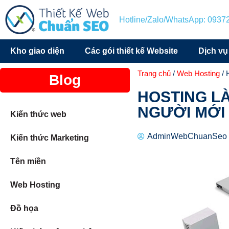
Hotline/Zalo/WhatsApp: 093
Kho giao diện
Các gói thiết kế Website
Dịch vụ
Trang chủ
/
Web Hosting
/ 
Blog
HOSTING LÀ
NGƯỜI MỚI
Kiến thức web
AdminWebChuanSeo
Kiến thức Marketing
Tên miền
Web Hosting
Đồ họa