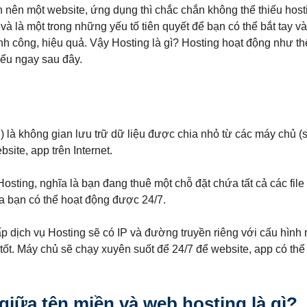
nên một website, ứng dụng thì chắc chắn không thể thiếu host
và là một trong những yếu tố tiên quyết để bạn có thể bắt tay v
h công, hiệu quả. Vậy Hosting là gì? Hosting hoạt động như t
ểu ngay sau đây.
) là không gian lưu trữ dữ liệu được chia nhỏ từ các máy chủ (
bsite, app trên Internet.
osting, nghĩa là bạn đang thuê một chỗ đặt chứa tất cả các file 
ủa bạn có thể hoạt động được 24/7.
 dịch vụ Hosting sẽ có IP và đường truyền riêng với cấu hình r
tốt. Máy chủ sẽ chạy xuyên suốt để 24/7 để website, app có thể
iữa tên miền và web hosting là gì?