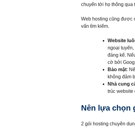
chuyển tới họ thông qua t
Web hosting cũng được co
vấn tìm kiếm.
Website luô
ngoại tuyến,
đáng kể. Nếu
cờ bởi Googl
Bảo mật
: N
không đảm bả
Nhà cung c
trúc website
Nên lựa chọn 
2 gói hosting chuyên dụ