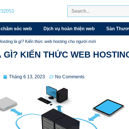
7232053
 chăm sóc web
Dịch vụ hoàn thiện web
Sàn Thươn
Hosting là gì? Kiến thức web hosting cho người mới
 GÌ? KIẾN THỨC WEB HOSTIN
Tháng 6 13, 2023
No Comments