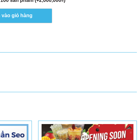
 100 sản phẩm (+
2,000,000
₫
)
 vào giỏ hàng