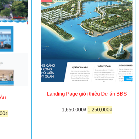
Landing Page giới thiệu Dự án BĐS
 Âu
1,650,000
₫
1,250,000
₫
000
₫
Thêm vào giỏ hàng
ng