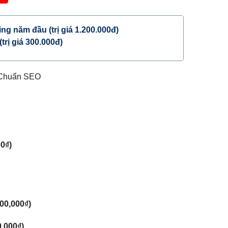
ting năm đầu
(trị giá 1.200.000đ)
(trị giá 300.000đ)
 Chuẩn SEO
00
₫
)
00,000
₫
)
0,000
₫
)