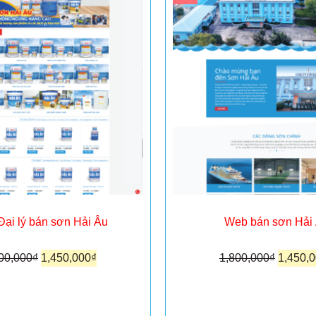
ại lý bán sơn Hải Âu
Web bán sơn Hải
00,000
₫
1,450,000
₫
1,800,000
₫
1,450,
hêm vào giỏ hàng
Thêm vào giỏ hà