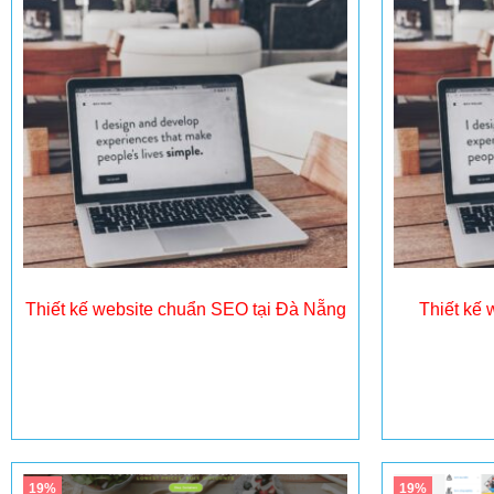
Thiết kế website chuẩn SEO tại Đà Nẵng
Thiết kế 
Đọc tiếp
19%
19%