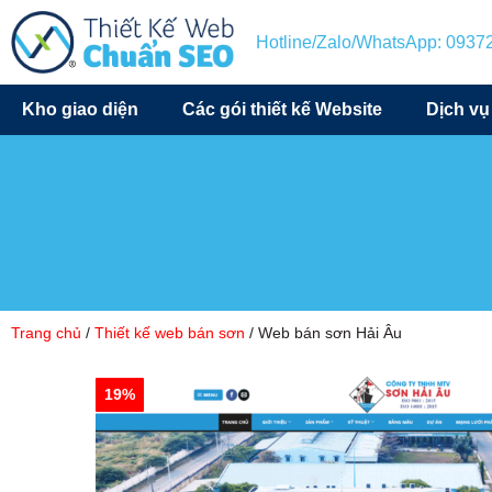
Hotline/Zalo/WhatsApp: 093
Kho giao diện
Các gói thiết kế Website
Dịch vụ
Trang chủ
/
Thiết kế web bán sơn
/ Web bán sơn Hải Âu
19%