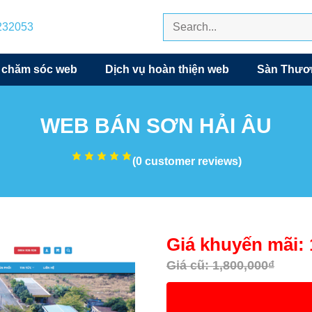
7232053
 chăm sóc web
Dịch vụ hoàn thiện web
Sàn Thươn
WEB BÁN SƠN HẢI ÂU
(
0
customer reviews)
Giá khuyến mãi:
Giá cũ:
1,800,000
₫
XEM DEMO