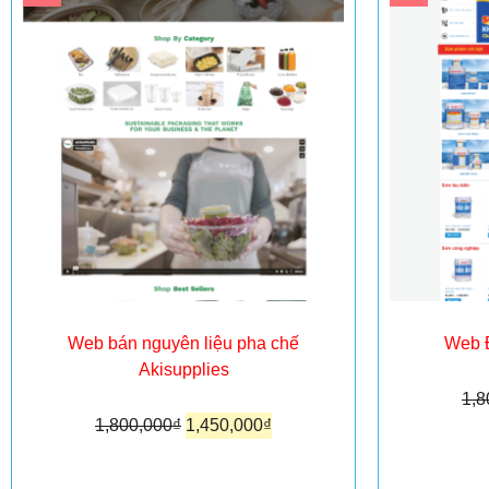
Web bán nguyên liệu pha chế
Web Đ
Akisupplies
1,8
1,800,000
₫
1,450,000
₫
T
Thêm vào giỏ hàng