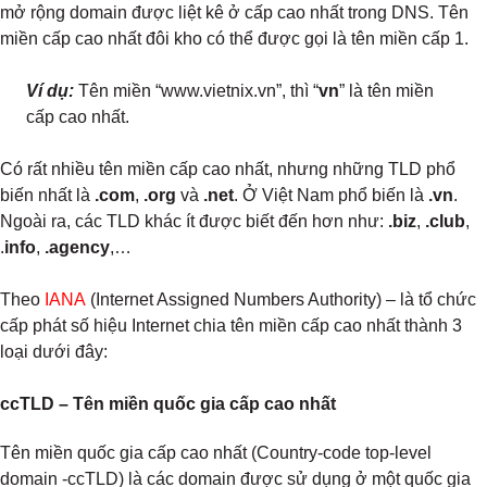
mở rộng domain được liệt kê ở cấp cao nhất trong DNS. Tên
miền cấp cao nhất đôi kho có thể được gọi là tên miền cấp 1.
Ví dụ:
Tên miền “www.vietnix.vn”, thì “
vn
” là tên miền
cấp cao nhất.
Có rất nhiều tên miền cấp cao nhất, nhưng những TLD phổ
biến nhất là
.com
,
.org
và
.net
. Ở Việt Nam phổ biến là
.vn
.
Ngoài ra, các TLD khác ít được biết đến hơn như:
.biz
,
.club
,
.
info
,
.agency
,…
Theo
IANA
(Internet Assigned Numbers Authority) – là tổ chức
cấp phát số hiệu Internet chia tên miền cấp cao nhất thành 3
loại dưới đây:
ccTLD – Tên miền quốc gia cấp cao nhất
Tên miền quốc gia cấp cao nhất (Country-code top-level
domain -ccTLD) là các domain được sử dụng ở một quốc gia