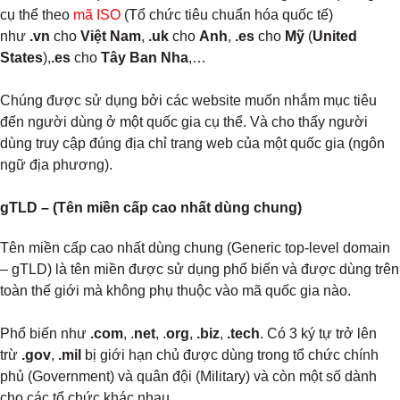
cụ thể theo
mã ISO
(Tổ chức tiêu chuẩn hóa quốc tế)
như
.vn
cho
Việt Nam
,
.uk
cho
Anh
,
.es
cho
Mỹ
(
United
States
),
.es
cho
Tây Ban Nha
,…
Chúng được sử dụng bởi các website muốn nhắm mục tiêu
đến người dùng ở một quốc gia cụ thể. Và cho thấy người
dùng truy cập đúng địa chỉ trang web của một quốc gia (ngôn
ngữ địa phương).
gTLD – (Tên miền cấp cao nhất dùng chung)
Tên miền cấp cao nhất dùng chung (Generic top-level domain
– gTLD) là tên miền được sử dụng phổ biến và được dùng trên
toàn thế giới mà không phụ thuộc vào mã quốc gia nào.
Phổ biến như
.com
, .
net
, .
org
,
.biz
,
.tech
. Có 3 ký tự trở lên
trừ
.gov
,
.mil
bị giới hạn chủ được dùng trong tổ chức chính
phủ (Government) và quân đội (Military) và còn một số dành
cho các tổ chức khác nhau.