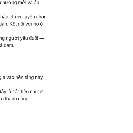
xu hướng mới và áp
 hảo, được tuyển chọn.
ạn. Kết nối với họ ở
.
ng người yếu đuối —
há đám.
ia vào nền tảng này.
ây là các tiêu chí cơ
ới thành công.