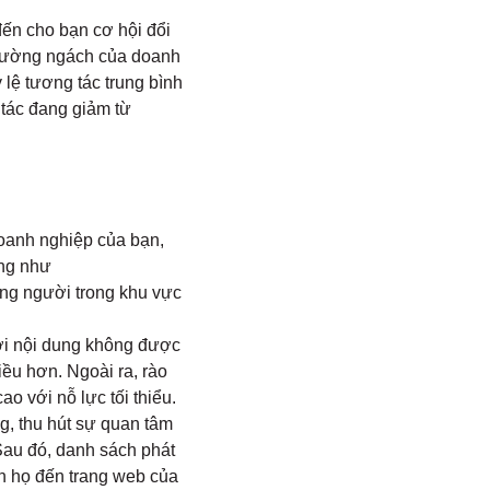
ến cho bạn cơ hội đổi
 trường ngách của doanh
 lệ tương tác trung bình
 tác đang giảm từ
oanh nghiệp của bạn,
ơng như
ng người trong khu vực
ới nội dung không được
ều hơn. Ngoài ra, rào
o với nỗ lực tối thiểu.
, thu hút sự quan tâm
Sau đó, danh sách phát
n họ đến trang web của