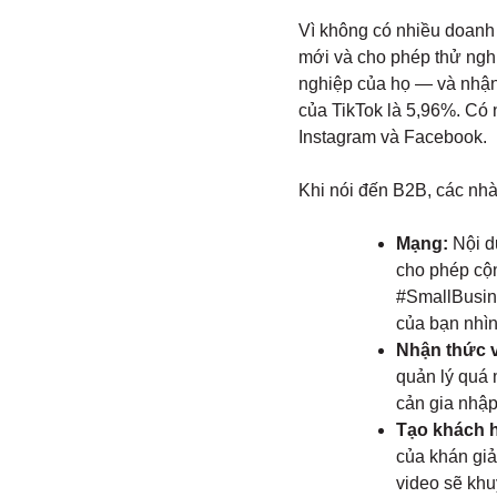
Vì không có nhiều doanh
mới và cho phép thử nghi
nghiệp của họ — và nhận 
của TikTok là 5,96%. Có 
Instagram và Facebook.
Khi nói đến B2B, các nhà 
Mạng:
Nội d
cho phép cộn
#SmallBusin
của bạn nhìn
Nhận thức v
quản lý quá 
cản gia nhập
Tạo khách h
của khán giả
video sẽ khu