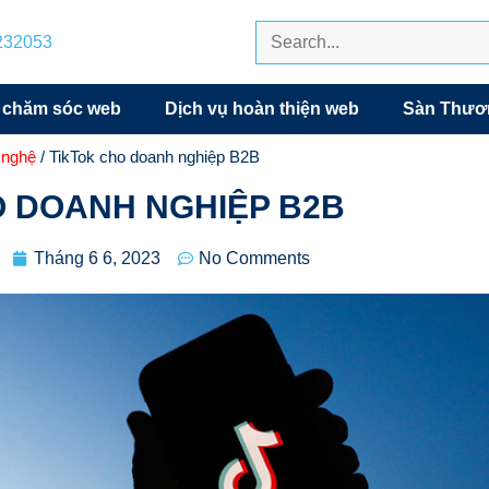
7232053
 chăm sóc web
Dịch vụ hoàn thiện web
Sàn Thươn
 nghệ
/ TikTok cho doanh nghiệp B2B
O DOANH NGHIỆP B2B
Tháng 6 6, 2023
No Comments