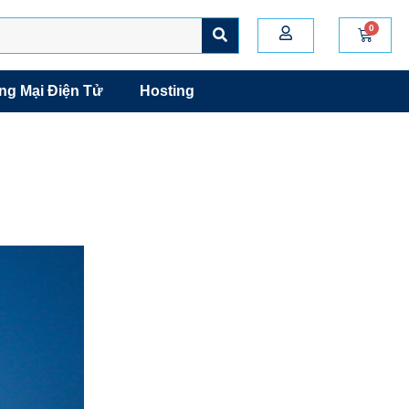
g Mại Điện Tử
Hosting