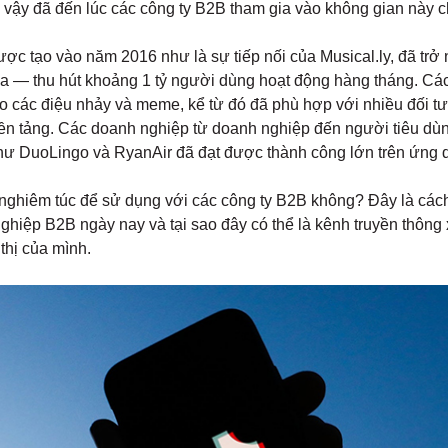
 – vậy đã đến lúc các công ty B2B tham gia vào không gian này 
ược tạo vào năm 2016 như là sự tiếp nối của Musical.ly, đã trở
a — thu hút khoảng 1 tỷ người dùng hoạt động hàng tháng. Các
 các điệu nhảy và meme, kể từ đó đã phù hợp với nhiều đối tư
nền tảng. Các doanh nghiệp từ doanh nghiệp đến người tiêu dùn
như DuoLingo và RyanAir đã đạt được thành công lớn trên ứng 
 nghiêm túc để sử dụng với các công ty B2B không? Đây là cá
hiệp B2B ngày nay và tại sao đây có thể là kênh truyền thông x
thị của mình.