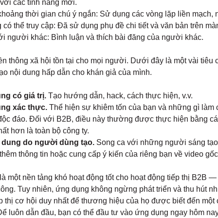
ới các tính năng mới.
khoảng thời gian chú ý ngắn: Sử dụng các vòng lặp liền mạch, nộ
 có thể truy cập: Đã sử dụng phụ đề chi tiết và văn bản trên mà
i người khác: Bình luận và thích bài đăng của người khác.
 thông xã hội tồn tại cho mọi người. Dưới đây là một vài tiêu 
ạo nội dung hấp dẫn cho khán giả của mình.
g có giá trị.
Tạo hướng dẫn, hack, cách thực hiện, v.v.
ng xác thực.
Thể hiện sự khiêm tốn của bạn và những gì làm 
độc đáo. Đối với B2B, điều này thường được thực hiện bằng cá
ất hơn là toàn bộ công ty.
i dung do người dùng tạo.
Song ca với những người sáng tạo 
thêm thông tin hoặc cung cấp ý kiến ​​của riêng bạn về video gốc
 là một nền tảng khó hoạt động tốt cho hoạt động tiếp thị B2B —
công. Tuy nhiên, ứng dụng không ngừng phát triển và thu hút 
p thị cơ hội duy nhất để thương hiệu của họ được biết đến mộ
Để luôn dẫn đầu, bạn có thể đầu tư vào ứng dụng ngay hôm nay