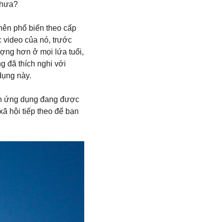
chưa?
 nên phổ biến theo cấp
 video của nó, trước
ợng hơn ở mọi lứa tuổi,
g đã thích nghi với
dụng này.
ch ứng dụng đang được
ã hội tiếp theo để bạn