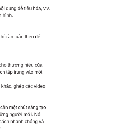
i dung dễ tiêu hóa, v.v.
n hình.
chí cần tuân theo để
cho thương hiệu của
ch tập trung vào một
khác, ghép các video
 cần một chút sáng tạo
những người mới. Nó
t cách nhanh chóng và
.