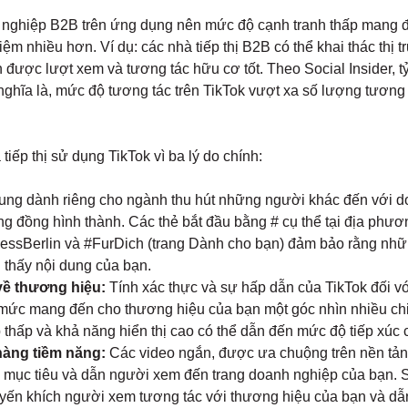
 nghiệp B2B trên ứng dụng nên mức độ cạnh tranh thấp mang đ
ệm nhiều hơn. Ví dụ: các nhà tiếp thị B2B có thể khai thác thị
được lượt xem và tương tác hữu cơ tốt. Theo Social Insider, tỷ
nghĩa là, mức độ tương tác trên TikTok vượt xa số lượng tương
tiếp thị sử dụng TikTok vì ba lý do chính:
ung dành riêng cho ngành thu hút những người khác đến với d
g đồng hình thành. Các thẻ bắt đầu bằng # cụ thể tại địa phư
essBerlin và #FurDich (trang Dành cho bạn) đảm bảo rằng nhữ
 thấy nội dung của bạn.
ề thương hiệu:
Tính xác thực và sự hấp dẫn của TikTok đối v
mức mang đến cho thương hiệu của bạn một góc nhìn nhiều chi
 thấp và khả năng hiển thị cao có thể dẫn đến mức độ tiếp xúc ca
àng tiềm năng:
Các video ngắn, được ưa chuộng trên nền tảng
 mục tiêu và dẫn người xem đến trang doanh nghiệp của bạn. 
yến khích người xem tương tác với thương hiệu của bạn và dẫ