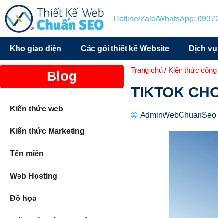
Hotline/Zalo/WhatsApp: 093
Kho giao diện
Các gói thiết kế Website
Dịch vụ
Trang chủ
/
Kiến thức công
Blog
TIKTOK CH
Kiến thức web
AdminWebChuanSeo
Kiến thức Marketing
Tên miền
Web Hosting
Đồ họa