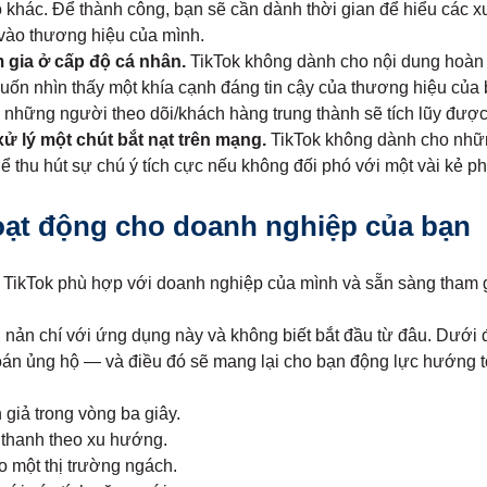
 khác. Để thành công, bạn sẽ cần dành thời gian để hiểu các 
vào thương hiệu của mình.
 gia ở cấp độ cá nhân.
TikTok không dành cho nội dung hoàn
ốn nhìn thấy một khía cạnh đáng tin cậy của thương hiệu của b
 những người theo dõi/khách hàng trung thành sẽ tích lũy được
xử lý một chút bắt nạt trên mạng.
TikTok không dành cho nhữ
ể thu hút sự chú ý tích cực nếu không đối phó với một vài kẻ p
ạt động cho doanh nghiệp của bạn
h TikTok phù hợp với doanh nghiệp của mình và sẵn sàng tham g
 nản chí với ứng dụng này và không biết bắt đầu từ đâu. Dưới đ
oán ủng hộ — và điều đó sẽ mang lại cho bạn động lực hướng t
 giả trong vòng ba giây.
thanh theo xu hướng.
o một thị trường ngách.