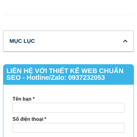
MỤC LỤC
LIÊN HỆ VỚI THIẾT KẾ WEB CHUẨN
SEO - Hotline/Zalo: 0937232053
Tên bạn
*
Số điện thoại
*