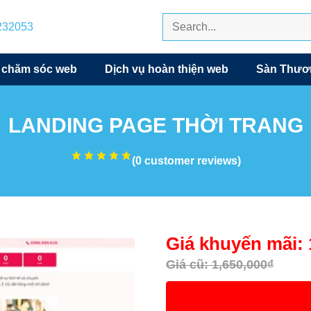
7232053
 chăm sóc web
Dịch vụ hoàn thiện web
Sàn Thươn
LANDING PAGE THỜI TRANG
(
0
customer reviews)
Giá khuyến mãi:
Giá cũ:
1,650,000
₫
XEM DEMO