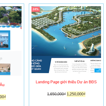
24%
Landing Page giới thiệu Dự án BĐS
 Âu
1,650,000
₫
1,250,000
₫
000
₫
Thêm vào giỏ hàng
ng