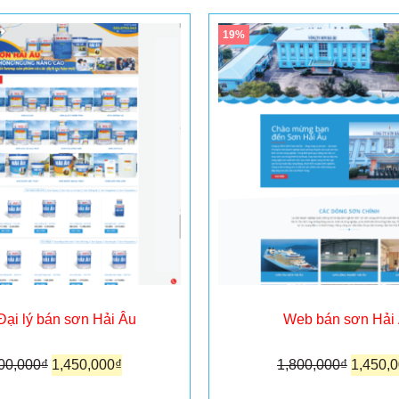
19%
ại lý bán sơn Hải Âu
Web bán sơn Hải
00,000
₫
1,450,000
₫
1,800,000
₫
1,450,
hêm vào giỏ hàng
Thêm vào giỏ hà