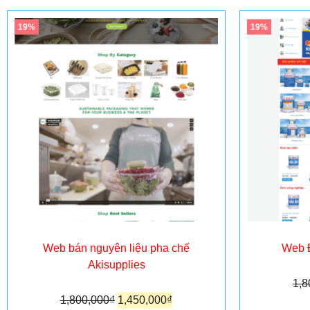
19%
19%
Web bán nguyên liệu pha chế
Web Đ
Akisupplies
1,8
1,800,000
₫
1,450,000
₫
T