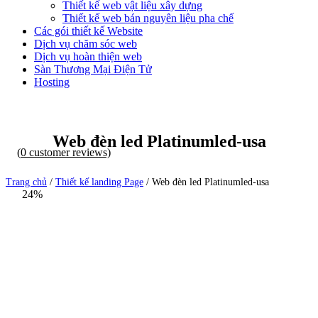
Thiết kế web vật liệu xây dựng
Thiết kế web bán nguyên liệu pha chế
Các gói thiết kế Website
Dịch vụ chăm sóc web
Dịch vụ hoàn thiện web
Sàn Thương Mại Điện Tử
Hosting
Web đèn led Platinumled-usa
(
0
customer reviews)
Trang chủ
/
Thiết kế landing Page
/ Web đèn led Platinumled-usa
24%