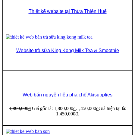
Thiết kế website tại Thừa Thiên Huế
Đọc tiếp
Website trà sữa King Kong Milk Tea & Smoothie
Đọc tiếp
19%
Web bán nguyên liệu pha chế Akisupplies
1,800,000
₫
Giá gốc là: 1,800,000₫.
1,450,000
₫
Giá hiện tại là:
1,450,000₫.
Thêm vào giỏ hàng