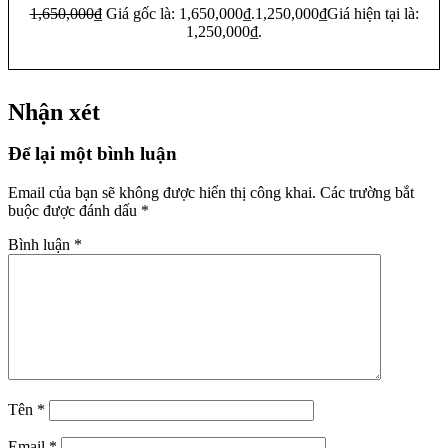
1,650,000
₫
Giá gốc là: 1,650,000₫.
1,250,000
₫
Giá hiện tại là:
1,250,000₫.
Thêm vào giỏ hàng
Nhận xét
Để lại một bình luận
Email của bạn sẽ không được hiển thị công khai.
Các trường bắt
buộc được đánh dấu
*
Bình luận
*
Tên
*
Email
*