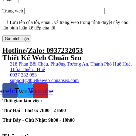
Trang web
Lưu tên của tôi, email, và trang web trong trình duyệt này cho
lần bình luận kế tiếp của tôi.
Hotline/Zalo: 0937232053
Thiết Kế Web Chuẩn Seo
318 Phan Bội Châu, Phường Trường An, Thành Phố Huế Huế,
Thừa Thiên - Huế
0937 232 053
support@thietkeweb-chuanseo.com
acebook
Twitter
Youtube
Thời gian làm việc:
Thứ Hai - Thứ 6:
7h00 - 21h00
Thứ Bảy - Chủ Nhật:
9h00 - 19h00