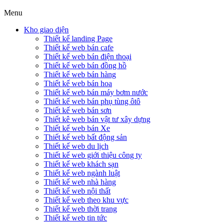
Menu
Kho giao diện
Thiết kế landing Page
Thiết kế web bán cafe
Thiết kế web bán điện thoại
Thiết kế web bán đồng hồ
Thiết kế web bán hàng
Thiết kế web bán hoa
Thiết kế web bán máy bơm nước
Thiết kế web bán phụ tùng ôtô
Thiết kế web bán sơn
Thiết kê web bán vật tư xây dựng
Thiết kế web bán Xe
Thiết kế web bất động sản
Thiết kế web du lịch
Thiết kế web giới thiệu công ty
Thiết kế web khách sạn
Thiết kế web ngành luật
Thiết kế web nhà hàng
Thiết kế web nội thất
Thiết kế web theo khu vực
Thiết kế web thời trang
Thiết kế web tin tức