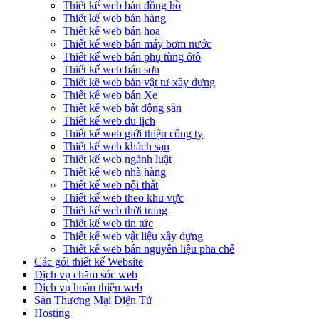
Thiết kế web bán đồng hồ
Thiết kế web bán hàng
Thiết kế web bán hoa
Thiết kế web bán máy bơm nước
Thiết kế web bán phụ tùng ôtô
Thiết kế web bán sơn
Thiết kê web bán vật tư xây dựng
Thiết kế web bán Xe
Thiết kế web bất động sản
Thiết kế web du lịch
Thiết kế web giới thiệu công ty
Thiết kế web khách sạn
Thiết kế web ngành luật
Thiết kế web nhà hàng
Thiết kế web nội thất
Thiết kế web theo khu vực
Thiết kế web thời trang
Thiết kế web tin tức
Thiết kế web vật liệu xây dựng
Thiết kế web bán nguyên liệu pha chế
Các gói thiết kế Website
Dịch vụ chăm sóc web
Dịch vụ hoàn thiện web
Sàn Thương Mại Điện Tử
Hosting