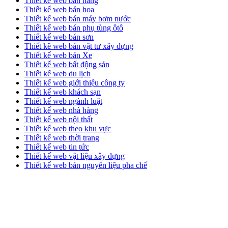
Thiết kế web bán hàng
Thiết kế web bán hoa
Thiết kế web bán máy bơm nước
Thiết kế web bán phụ tùng ôtô
Thiết kế web bán sơn
Thiết kê web bán vật tư xây dựng
Thiết kế web bán Xe
Thiết kế web bất động sản
Thiết kế web du lịch
Thiết kế web giới thiệu công ty
Thiết kế web khách sạn
Thiết kế web ngành luật
Thiết kế web nhà hàng
Thiết kế web nội thất
Thiết kế web theo khu vực
Thiết kế web thời trang
Thiết kế web tin tức
Thiết kế web vật liệu xây dựng
Thiết kế web bán nguyên liệu pha chế