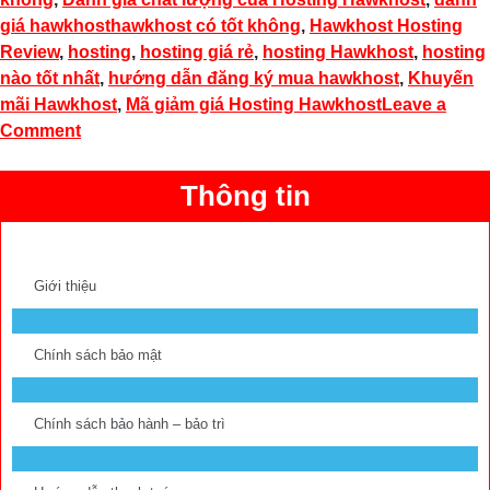
giá hawkhosthawkhost có tốt không
,
Hawkhost Hosting
Review
,
hosting
,
hosting giá rẻ
,
hosting Hawkhost
,
hosting
nào tốt nhất
,
hướng dẫn đăng ký mua hawkhost
,
Khuyến
mãi Hawkhost
,
Mã giảm giá Hosting Hawkhost
Leave a
Comment
Thông tin
Giới thiệu
Chính sách bảo mật
Chính sách bảo hành – bảo trì