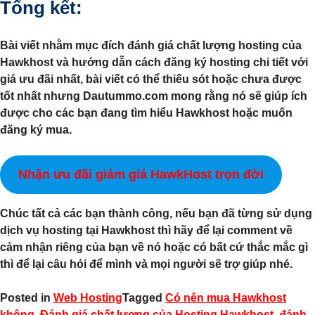
Tổng kết:
Bài viết nhằm mục đích đánh giá chất lượng hosting của
Hawkhost và hướng dẫn cách đăng ký hosting chi tiết với
giá ưu đãi nhất, bài viết có thể thiếu sót hoặc chưa được
tốt nhất nhưng Dautummo.com mong rằng nó sẽ giúp ích
được cho các bạn đang tìm hiểu Hawkhost hoặc muốn
đăng ký mua.
Nhận ưu đãi giảm giá HawkHost trọn đời
Chúc tất cả các bạn thành công, nếu bạn đã từng sử dụng
dịch vụ hosting tại Hawkhost thì hãy để lại comment về
cảm nhận riêng của bạn về nó hoặc có bất cứ thắc mắc gì
thì để lại câu hỏi để mình và mọi người sẽ trợ giúp nhé.
Posted in
Web Hosting
Tagged
Có nên mua Hawkhost
không
,
Đánh giá chất lượng của Hosting Hawkhost
,
đánh