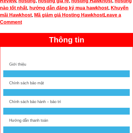
Review
,
hosting
,
hosting giá rẻ
,
hosting Hawkhost
,
hosting
nào tốt nhất
,
hướng dẫn đăng ký mua hawkhost
,
Khuyến
mãi Hawkhost
,
Mã giảm giá Hosting Hawkhost
Leave a
Comment
Thông tin
Giới thiệu
Chính sách bảo mật
Chính sách bảo hành – bảo trì
Hướng dẫn thanh toán