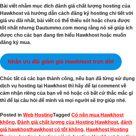
Bài viết nhằm mục đích đánh giá chất lượng hosting của
Hawkhost và hướng dẫn cách đăng ký hosting chi tiết với
giá ưu đãi nhất, bài viết có thể thiếu sót hoặc chưa được
tốt nhất nhưng Dautummo.com mong rằng nó sẽ giúp ích
được cho các bạn đang tìm hiểu Hawkhost hoặc muốn
đăng ký mua.
Nhận ưu đãi giảm giá HawkHost trọn đời
Chúc tất cả các bạn thành công, nếu bạn đã từng sử dụng
dịch vụ hosting tại Hawkhost thì hãy để lại comment về
cảm nhận riêng của bạn về nó hoặc có bất cứ thắc mắc gì
thì để lại câu hỏi để mình và mọi người sẽ trợ giúp nhé.
Posted in
Web Hosting
Tagged
Có nên mua Hawkhost
không
,
Đánh giá chất lượng của Hosting Hawkhost
,
đánh
giá hawkhosthawkhost có tốt không
,
Hawkhost Hosting