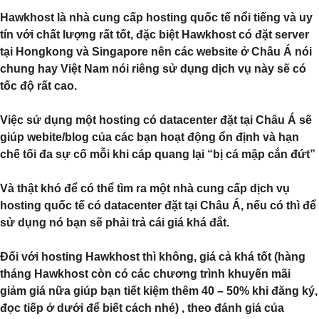
Hawkhost là nhà cung cấp hosting quốc tế nổi tiếng và uy
tín với chất lượng rất tốt, đặc biệt Hawkhost có đặt server
tại Hongkong và Singapore nên các website ở Châu Á nói
chung hay Việt Nam nói riêng sử dụng dịch vụ này sẽ có
tốc độ rất cao.
Việc sử dụng một hosting có datacenter đặt tại Châu Á sẽ
giúp webite/blog của các bạn hoạt động ổn định và hạn
chế tối đa sự cố mỗi khi cáp quang lại “bị cá mập cắn đứt”
Và thật khó để có thể tìm ra một nhà cung cấp dịch vụ
hosting quốc tế có datacenter đặt tại Châu Á, nếu có thì để
sử dụng nó bạn sẽ phải trả cái giá khá đắt.
Đối với hosting Hawkhost thì không, giá cả khá tốt (hàng
tháng Hawkhost còn có các chương trình khuyến mãi
giảm giá nữa giúp bạn tiết kiệm thêm 40 – 50% khi đăng ký,
đọc tiếp ở dưới để biết cách nhé) , theo đánh giá của