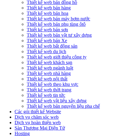
Thiết kế web bán đồng hồ
Thiết kế web bán hàng
Thiết kế web bán hoa
Thiết kế web bán máy bơm nước
Thiết kế web bán phụ tùng ôtô
Thiết kế web bán sơn
Thiết kê web bán vật tư xây dựng
Thiết kế web bán Xe
Thiết kế web bất động sản
Thiết kế web du lịch
Thiết kế web giới thiệu công ty
Thiết kế web khách sạn
Thiết kế web ngành luật
Thiết kế web nhà hàng
Thiết kế web nội thất
Thiết kế web theo khu vực
Thiết kế web thời trang
Thiết kế web tin tức
Thiết kế web vật liệu xây dựng
Thiết kế web bán nguyên liệu pha chế
Các gói thiết kế Website
Dịch vụ chăm sóc web
Dịch vụ hoàn thiện web
Sàn Thương Mại Điện Tử
Hosting