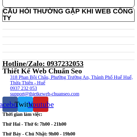
CÂU HỎI THƯỜNG GẶP KHI WEB CÔNG
TY
Hotline/Zalo: 0937232053
Thiết Kế Web Chuẩn Seo
318 Phan Bội Châu, Phường Trường An, Thành Phố Huế Huế,
Thừa Thiên - Huế
0937 232 053
support@thietkeweb-chuanseo.com
acebook
Twitter
Youtube
Thời gian làm việc:
Thứ Hai - Thứ 6:
7h00 - 21h00
Thứ Bảy - Chủ Nhật:
9h00 - 19h00