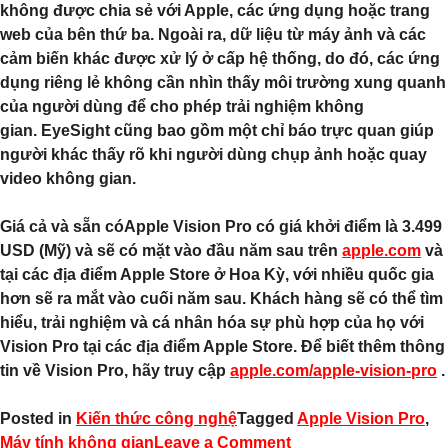
không được chia sẻ với Apple, các ứng dụng hoặc trang
web của bên thứ ba. Ngoài ra, dữ liệu từ máy ảnh và các
cảm biến khác được xử lý ở cấp hệ thống, do đó, các ứng
dụng riêng lẻ không cần nhìn thấy môi trường xung quanh
của người dùng để cho phép trải nghiệm không
gian. EyeSight cũng bao gồm một chỉ báo trực quan giúp
người khác thấy rõ khi người dùng chụp ảnh hoặc quay
video không gian.
Giá cả và sẵn có
Apple Vision Pro có giá khởi điểm là
3.499
USD
(Mỹ) và sẽ có mặt vào đầu năm sau trên
apple.com
và
tại các địa điểm Apple Store ở Hoa Kỳ, với nhiều quốc gia
hơn sẽ ra mắt vào cuối năm sau. Khách hàng sẽ có thể tìm
hiểu, trải nghiệm và cá nhân hóa sự phù hợp của họ với
Vision Pro tại các địa điểm Apple Store. Để biết thêm thông
tin về Vision Pro, hãy truy cập
apple.com/apple-vision-pro
.
Posted in
Kiến thức công nghệ
Tagged
Apple Vision Pro
,
Máy tính không gian
Leave a Comment