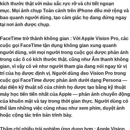
kích thước thật với màu sắc rực rỡ và chi tiết ngoạn
mục. Mọi ảnh chụp Toàn cảnh trên iPhone đều mở rộng và
bao quanh người dùng, tạo cảm giác họ đang đứng ngay
tại nơi ảnh được chụp.
FaceTime trở thành không gian
: Với Apple Vision Pro, các
cuộc gọi FaceTime tận dụng không gian xung quanh
người dùng, với mọi người trong cuộc gọi được phản ánh
trong các ô có kích thước thật, cũng như Âm thanh không
gian, vì vậy có vẻ như người tham gia đang nói ngay từ vị
trí của họ được định vị. Người dùng đeo Vision Pro trong
cuộc gọi FaceTime được phản ánh dưới dạng Persona —
đại diện kỹ thuật số của chính họ được tạo bằng kỹ thuật
máy học tiên tiến nhất của Apple — phản ánh chuyển động
của khuôn mặt và tay trong thời gian thực. Người dùng có
thể làm những việc cùng nhau như xem phim, duyệt ảnh
hoặc cộng tác trên bản trình bày.
Thậm chí nhiều trải nghiệm ứng dụng hơn
: Apple Vision