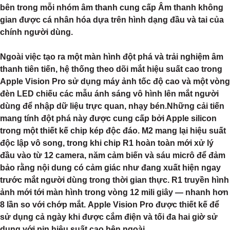
bên trong mỗi nhóm âm thanh cung cấp Âm thanh không
gian được cá nhân hóa dựa trên hình dạng đầu và tai của
chính người dùng.
Ngoài việc tạo ra một màn hình đột phá và trải nghiệm âm
thanh tiên tiến, hệ thống theo dõi mắt hiệu suất cao trong
Apple Vision Pro sử dụng máy ảnh tốc độ cao và một vòng
đèn LED chiếu các mẫu ánh sáng vô hình lên mắt người
dùng để nhập dữ liệu trực quan, nhạy bén.Những cải tiến
mang tính đột phá này được cung cấp bởi Apple silicon
trong một thiết kế chip kép độc đáo. M2 mang lại hiệu suất
độc lập vô song, trong khi chip R1 hoàn toàn mới xử lý
đầu vào từ 12 camera, năm cảm biến và sáu micrô để đảm
bảo rằng nội dung có cảm giác như đang xuất hiện ngay
trước mắt người dùng trong thời gian thực. R1 truyền hình
ảnh mới tới màn hình trong vòng 12 mili giây — nhanh hơn
8 lần so với chớp mắt. Apple Vision Pro được thiết kế để
sử dụng cả ngày khi được cắm điện và tối đa hai giờ sử
dụng với pin hiệu suất cao bên ngoài.