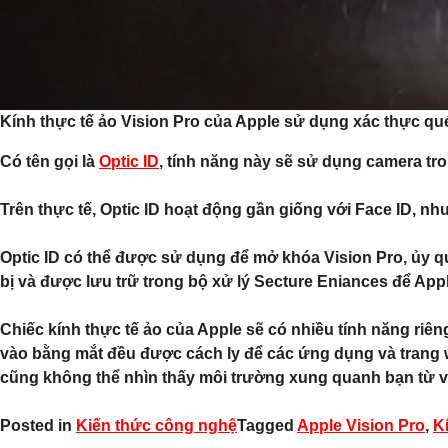
Kính thực tế ảo Vision Pro của Apple sử dụng xác thực qu
Có tên gọi là
Optic ID
, tính năng này sẽ sử dụng camera tr
Trên thực tế, Optic ID hoạt động gần giống với ‌Face ID‌,
Optic ID có thể được sử dụng để mở khóa Vision Pro, ủy qu
bị và được lưu trữ trong bộ xử lý Secture Eniances để Appl
Chiếc kính thực tế ảo của Apple sẽ có nhiều tính năng riên
vào bằng mắt đều được cách ly để các ứng dụng và trang w
cũng không thể nhìn thấy môi trường xung quanh bạn từ 
Posted in
Kiến thức công nghệ
Tagged
Apple Vision Pro
,
K