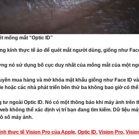
ét mống mắt “Optic ID”
ong kính thực tế ảo để quét mắt người dùng, giống như Fac
 nhưng nó sử dụng bố cục duy nhất của mống mắt của một ng
yền mua hàng và mở khóa mật khẩu giống như ‌Face ID‌ và T
e hoặc các nhà phát triển bên thứ ba không bao giờ có thể 
g tư ngoài Optic ID. Nó có một thông báo khi máy ảnh trên 
eb không thể xác định vị trí bạn đang tìm kiếm. Dữ liệu m
vô số máy ảnh.
ính thực tế Vision Pro của Apple
,
Optic ID
,
Vision Pro
,
Visio