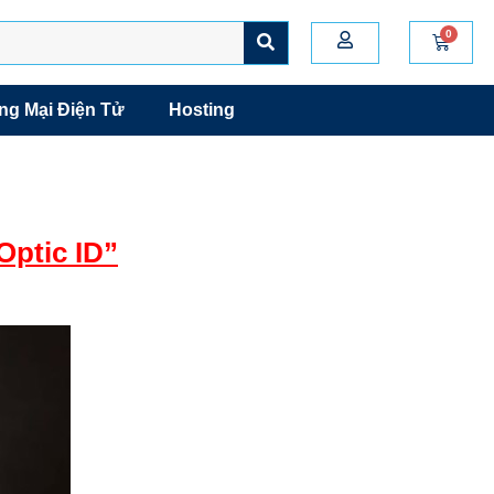
g Mại Điện Tử
Hosting
Optic ID”