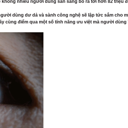
 không nhiều người dùng sẵn sàng bỏ ra tới hơn 82 triệu đồ
người dùng dư dả và sành công nghệ sẽ lập tức sắm cho 
hãy cùng điểm qua một số tính năng ưu việt mà người dùng 