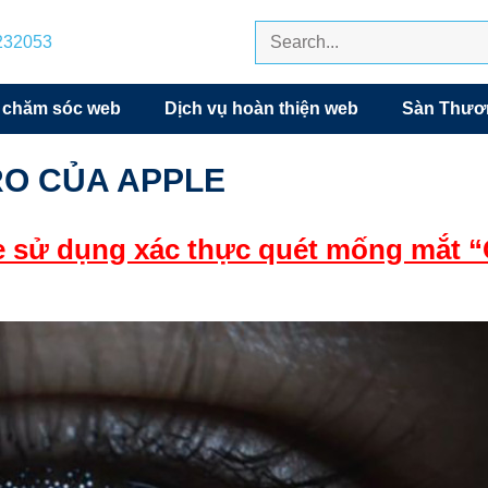
7232053
 chăm sóc web
Dịch vụ hoàn thiện web
Sàn Thươn
RO CỦA APPLE
le sử dụng xác thực quét mống mắt “