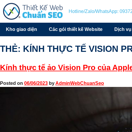
Hotline/Zalo/WhatsApp: 093
Kho giao diện
Các gói thiết kế Website
Dịch vụ
THẺ:
KÍNH THỰC TẾ VISION P
Kính thực tế ảo Vision Pro của App
Posted on
06/06/2023
by
AdminWebChuanSeo