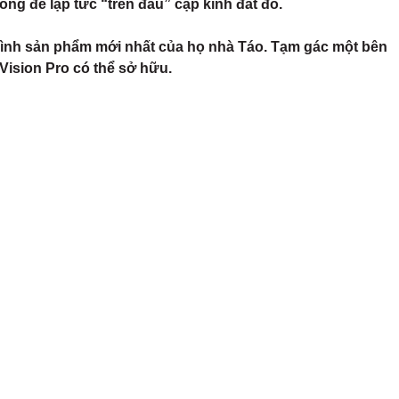
ng để lập tức “trên đầu” cặp kính đắt đỏ.
mình sản phẩm mới nhất của họ nhà Táo. Tạm gác một bên
Vision Pro có thể sở hữu.